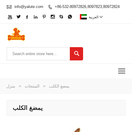

info@yalute.com
+86-532-80972826,8097823,80972824










العربية

To
يمضغ الكلب
>
المنتجات
>
منزل
يمضغ الكلب