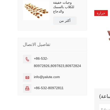
وجبات خفيفة
للكلاب بالسمك
والدجاج
حرارة
أكثر من
تفاصيل الاتصال
+86-532-

80972826,8097823,80972824
info@yalute.com

+86-532-80972811
