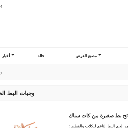
24
مصنع العرض
حالة
أخبار
وج
وجبات البط الخ
ح بط صغيرة من كات سناك
 لحم البط الناعم للكلاب والقطط ؛