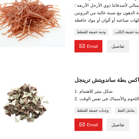
ثالي لأصدقائنا ذوي الأرجل الأربعة ؛
بة خفيفة الكلب
وجبة خفيفة للقطط

تفاصيل
Email
كس بطة ساندويتش ترينجل
1. شكل مثير للاهتمام.
يعامل القط
وجبات خفيفة للقطط

تفاصيل
Email