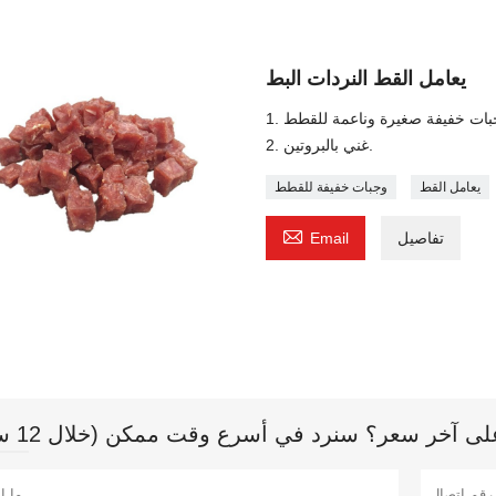
يعامل القط النردات البط
2. غني بالبروتين.
يعامل القط
وجبات خفيفة للقطط

تفاصيل
Email
 آخر سعر؟ سنرد في أسرع وقت ممكن (خلال 12 ساعة)