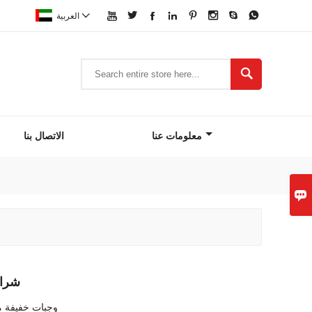









العربية

معلومات عنا
الاتصال بنا

شرائ
وجبات خفيفة من