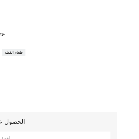
1. وجبات خفيفة صغيرة وناعمة للقطط.
طعام القطة
الحصول على