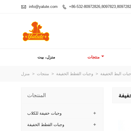

info@yalute.com
+86-532-80972826,8097823,809728

منتجات
منزل، بيت
بات البط الخفيفة
>
وجبات القطط الخفيفة
>
منتجات
>
منزل
فيفة
المنتجات
+
وجبات خفيفة للكلاب
+
وجبات القطط الخفيفة