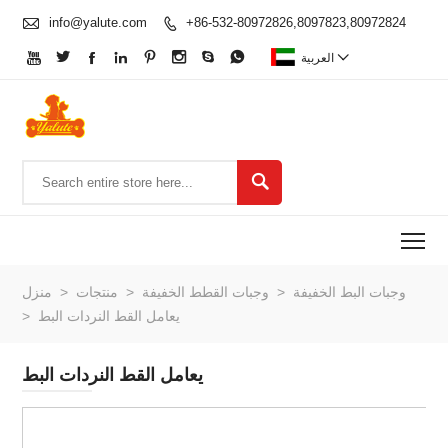

info@yalute.com
+86-532-80972826,8097823,80972824










العربية

To
وجبات البط الخفيفة
>
وجبات القطط الخفيفة
>
منتجات
>
منزل
يعامل القط النردات البط
>
يعامل القط النردات البط