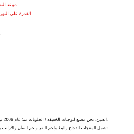
موعد الت
القدرة على التور
2. اللحوم الطازجة.
يقع Qingdao Yalute Foods Co. ، Ltd في Jiaonan ، Qingdao ، الصين. نحن مصنع للوجبات الخفيفة / الحلويات منذ عام 2006 مع 20 إدارة و 200 عامل.
تشمل المنتجات الدجاج والبط ولحم البقر ولحم الضأن والأرانب وا