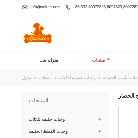

info@yalute.com
+86-532-80972826,8097823,809728

منتجات
منزل، بيت
بات الأرنب الخفيفة
>
وجبات خفيفة للكلاب
>
منتجات
>
منزل
 الخضار
المنتجات
+
وجبات خفيفة للكلاب
+
وجبات القطط الخفيفة