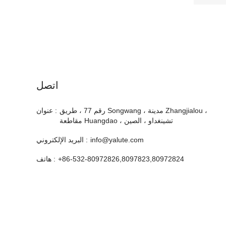
اتصل
رقم 77 ، طريق Songwang ، مدينة Zhangjialou ،
عنوان :
مقاطعة Huangdao ، تشينغداو ، الصين
info@yalute.com
البريد الإلكتروني :
+86-532-80972826,8097823,80972824
هاتف :