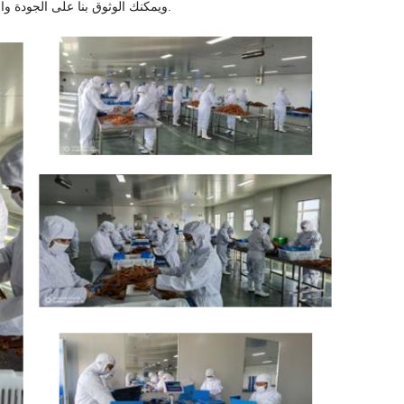
وقد تمت الموافقة علينا من قبل BRC / IFS / BSCI / HACCP / ISO9001 / MSC ، ويمكنك الوثوق بنا على الجودة والخدمة.