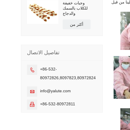
وجبات خفيفة
للكلاب بالسمك
والدجاج
أكثر من
تفاصيل الاتصال
+86-532-

80972826,8097823,80972824
info@yalute.com

+86-532-80972811
