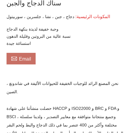
سناك الدجاج والجبن
المكونات الرئيسية:
دجاج ، جبن ، نشا ، جلسرين ، سوربيتول
وجبة خفيفة لذيذة بنكهة الدجاج
نسبة عالية من البروتين وقليلة الدهون
استساغة جيدة

Email
نحن المصنع الرائد للوجبات الخفيفة للحيوانات الأليفة في شاندونغ ،
الصين.
حصلت منشأتنا على شهادة HACCP و ISO22000 و BRC و FDA و
BSCI ، وجميع منتجاتنا متوافقة مع معايير التصدير ، ولدينا سلسلة
مختلفة وأكثر من 400 عنصر بما في ذلك الدجاج والبط ولحم البقر