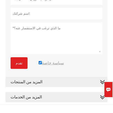
سياسة خاصة
تقدم
المزيد من المنتجات

المزيد من الخدمات
حقوق الطبع والنشر © QINGDAO YALUTE FOODS CO.، LTD