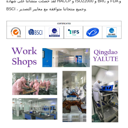
لقد حصلت منشأتنا على شهادة HACCP و ISO22000 و BRC و FDA و
BSCI ، وجميع منتجاتنا متوافقة مع معايير التصدير.