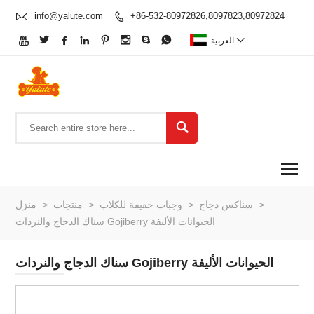

info@yalute.com
+86-532-80972826,8097823,80972824










العربية

To
>
سناكس دجاج
>
وجبات خفيفة للكلاب
>
منتجات
>
منزل
سناك الدجاج والنردات Gojiberry الحيوانات الأليفة
سناك الدجاج والنردات Gojiberry الحيوانات الأليفة